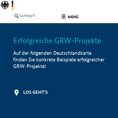
undefined
MENÜ
Erfolgreiche GRW-Projekte
LISTE
Filter
Info
Auf der folgenden Deutschlandkarte
finden Sie konkrete Beispiele erfolgreicher
GRW-Projekte!
LOS GEHT'S