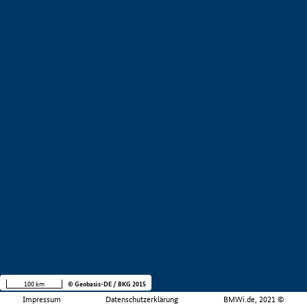
100 km
© Geobasis-DE / BKG 2015
Impressum
Datenschutzerklärung
BMWi.de, 2021 ©