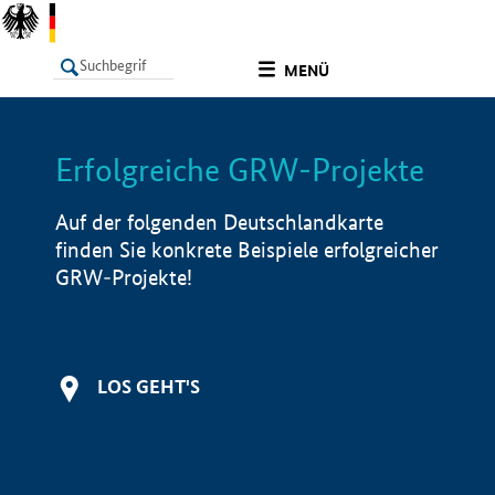
undefined
MENÜ
Erfolgreiche GRW-Projekte
LISTE
Filter
Info
Auf der folgenden Deutschlandkarte
finden Sie konkrete Beispiele erfolgreicher
GRW-Projekte!
LOS GEHT'S