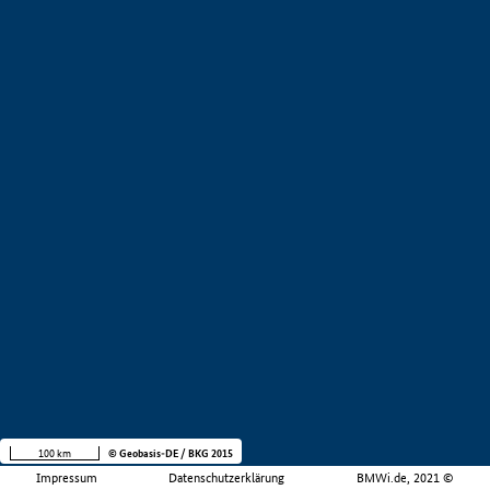
100 km
© Geobasis-DE / BKG 2015
Impressum
Datenschutzerklärung
BMWi.de, 2021 ©