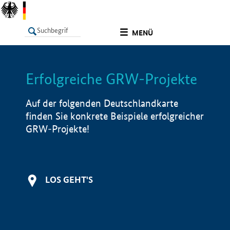
undefined
MENÜ
Erfolgreiche GRW-Projekte
LISTE
Filter
Info
Auf der folgenden Deutschlandkarte
finden Sie konkrete Beispiele erfolgreicher
GRW-Projekte!
LOS GEHT'S