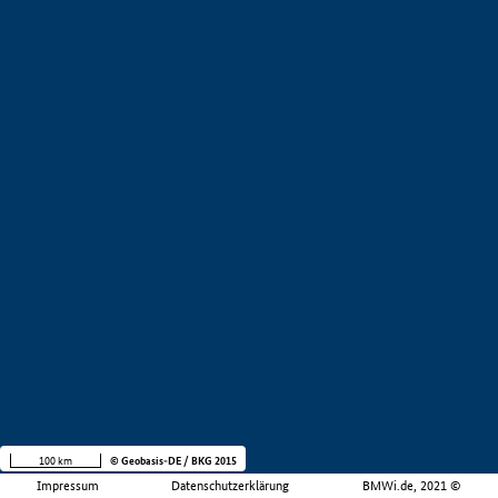
100 km
© Geobasis-DE / BKG 2015
Impressum
Datenschutzerklärung
BMWi.de, 2021 ©