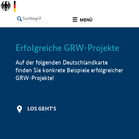
undefined
MENÜ
Erfolgreiche GRW-Projekte
LISTE
Filter
Info
Auf der folgenden Deutschlandkarte
finden Sie konkrete Beispiele erfolgreicher
GRW-Projekte!
LOS GEHT'S