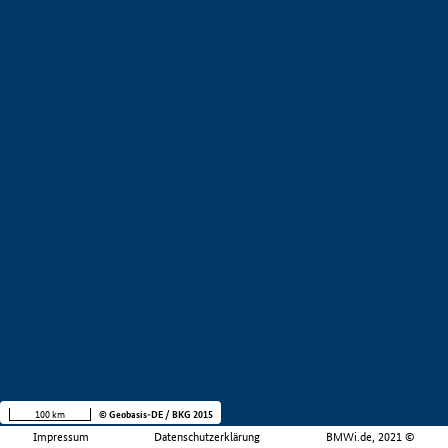
100 km
© Geobasis-DE / BKG 2015
Impressum
Datenschutzerklärung
BMWi.de, 2021 ©