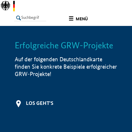
undefined
MENÜ
Erfolgreiche GRW-Projekte
LISTE
Filter
Info
Auf der folgenden Deutschlandkarte
finden Sie konkrete Beispiele erfolgreicher
GRW-Projekte!
LOS GEHT'S