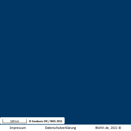
100 km
© Geobasis-DE / BKG 2015
Impressum
Datenschutzerklärung
BMWi.de, 2021 ©