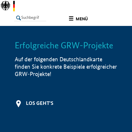
undefined
MENÜ
Erfolgreiche GRW-Projekte
LISTE
Filter
Info
Auf der folgenden Deutschlandkarte
finden Sie konkrete Beispiele erfolgreicher
GRW-Projekte!
LOS GEHT'S