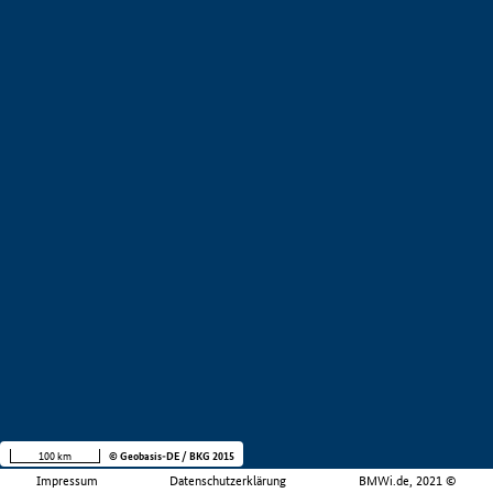
100 km
© Geobasis-DE / BKG 2015
Impressum
Datenschutzerklärung
BMWi.de, 2021 ©