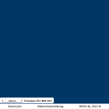
100 km
© Geobasis-DE / BKG 2015
Impressum
Datenschutzerklärung
BMWi.de, 2021 ©