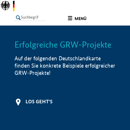
undefined
MENÜ
Erfolgreiche GRW-Projekte
LISTE
Filter
Info
Auf der folgenden Deutschlandkarte
finden Sie konkrete Beispiele erfolgreicher
GRW-Projekte!
LOS GEHT'S