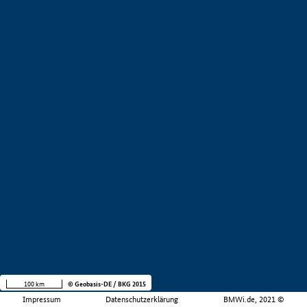
100 km
© Geobasis-DE / BKG 2015
Impressum
Datenschutzerklärung
BMWi.de, 2021 ©