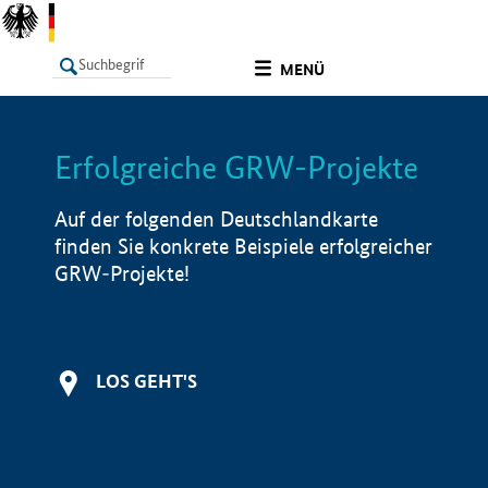
undefined
MENÜ
Erfolgreiche GRW-Projekte
LISTE
Filter
Info
Auf der folgenden Deutschlandkarte
finden Sie konkrete Beispiele erfolgreicher
GRW-Projekte!
LOS GEHT'S