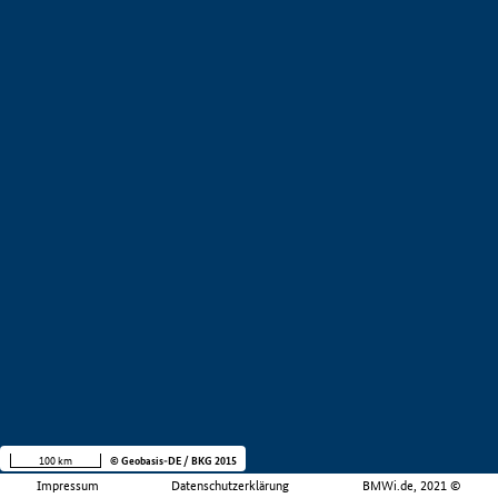
100 km
© Geobasis-DE / BKG 2015
Impressum
Datenschutzerklärung
BMWi.de, 2021 ©