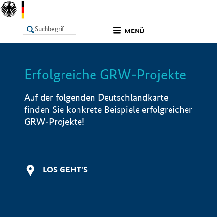
undefined
MENÜ
Erfolgreiche GRW-Projekte
LISTE
Filter
Info
Auf der folgenden Deutschlandkarte
finden Sie konkrete Beispiele erfolgreicher
GRW-Projekte!
LOS GEHT'S