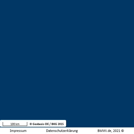
100 km
© Geobasis-DE / BKG 2015
Impressum
Datenschutzerklärung
BMWi.de, 2021 ©