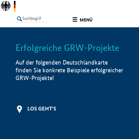
undefined
MENÜ
Erfolgreiche GRW-Projekte
LISTE
Filter
Info
Auf der folgenden Deutschlandkarte
finden Sie konkrete Beispiele erfolgreicher
GRW-Projekte!
LOS GEHT'S