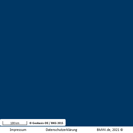
100 km
© Geobasis-DE / BKG 2015
Impressum
Datenschutzerklärung
BMWi.de, 2021 ©