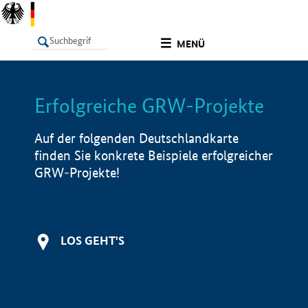
undefined
MENÜ
Erfolgreiche GRW-Projekte
LISTE
Filter
Info
Auf der folgenden Deutschlandkarte
finden Sie konkrete Beispiele erfolgreicher
GRW-Projekte!
LOS GEHT'S