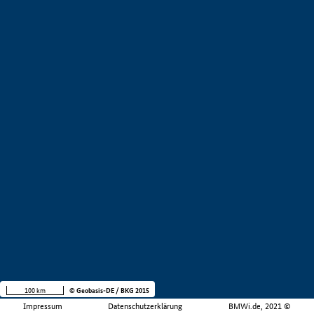
100 km
© Geobasis-DE / BKG 2015
Impressum
Datenschutzerklärung
BMWi.de, 2021 ©