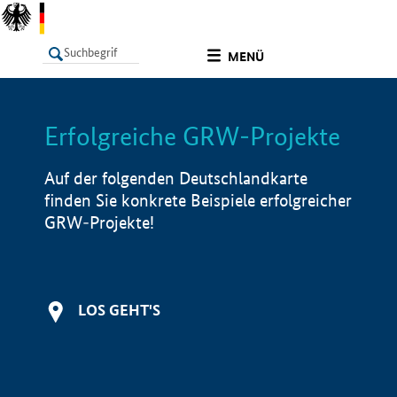
undefined
MENÜ
Erfolgreiche GRW-Projekte
LISTE
Filter
Info
Auf der folgenden Deutschlandkarte
finden Sie konkrete Beispiele erfolgreicher
GRW-Projekte!
LOS GEHT'S