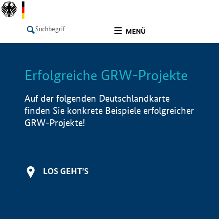
undefined
MENÜ
Erfolgreiche GRW-Projekte
LISTE
Filter
Info
Auf der folgenden Deutschlandkarte
finden Sie konkrete Beispiele erfolgreicher
GRW-Projekte!
LOS GEHT'S