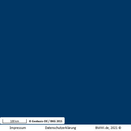
100 km
© Geobasis-DE / BKG 2015
Impressum
Datenschutzerklärung
BMWi.de, 2021 ©