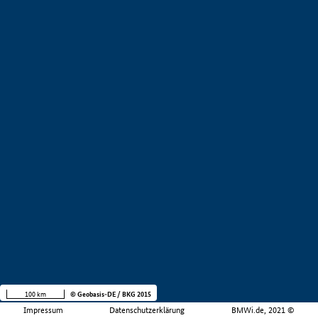
100 km
© Geobasis-DE / BKG 2015
Impressum
Datenschutzerklärung
BMWi.de, 2021 ©