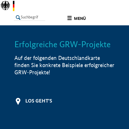
undefined
MENÜ
Erfolgreiche GRW-Projekte
LISTE
Filter
Info
Auf der folgenden Deutschlandkarte
finden Sie konkrete Beispiele erfolgreicher
GRW-Projekte!
LOS GEHT'S