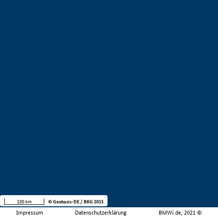
100 km
© Geobasis-DE / BKG 2015
Impressum
Datenschutzerklärung
BMWi.de, 2021 ©