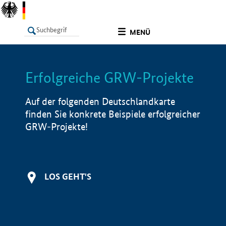
undefined
MENÜ
Erfolgreiche GRW-Projekte
LISTE
Filter
Info
Auf der folgenden Deutschlandkarte
finden Sie konkrete Beispiele erfolgreicher
GRW-Projekte!
LOS GEHT'S