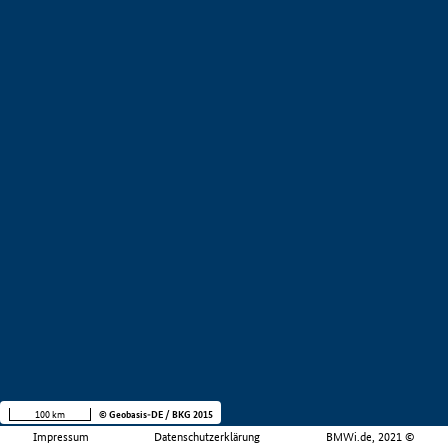
100 km
© Geobasis-DE / BKG 2015
Impressum
Datenschutzerklärung
BMWi.de, 2021 ©