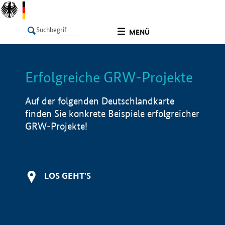
undefined
MENÜ
Erfolgreiche GRW-Projekte
LISTE
Filter
Info
Auf der folgenden Deutschlandkarte
finden Sie konkrete Beispiele erfolgreicher
GRW-Projekte!
LOS GEHT'S