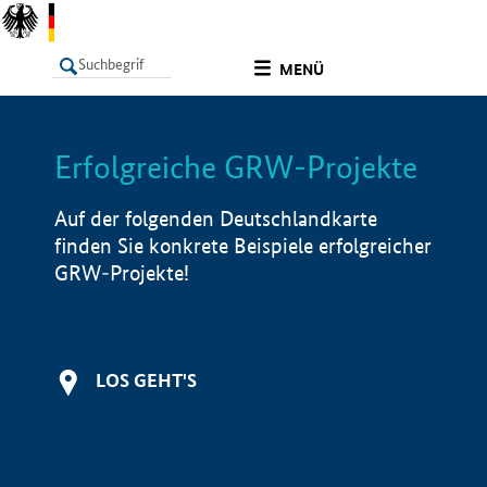
undefined
MENÜ
Erfolgreiche GRW-Projekte
LISTE
Filter
Info
Auf der folgenden Deutschlandkarte
finden Sie konkrete Beispiele erfolgreicher
GRW-Projekte!
LOS GEHT'S