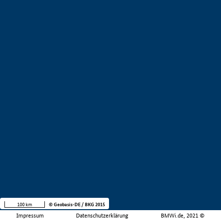
100 km
© Geobasis-DE / BKG 2015
Impressum
Datenschutzerklärung
BMWi.de, 2021 ©