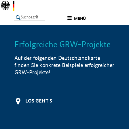
undefined
MENÜ
Erfolgreiche GRW-Projekte
LISTE
Filter
Info
Auf der folgenden Deutschlandkarte
finden Sie konkrete Beispiele erfolgreicher
GRW-Projekte!
LOS GEHT'S