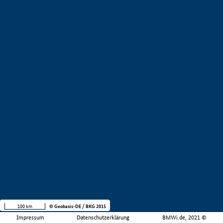
100 km
© Geobasis-DE / BKG 2015
Impressum
Datenschutzerklärung
BMWi.de, 2021 ©