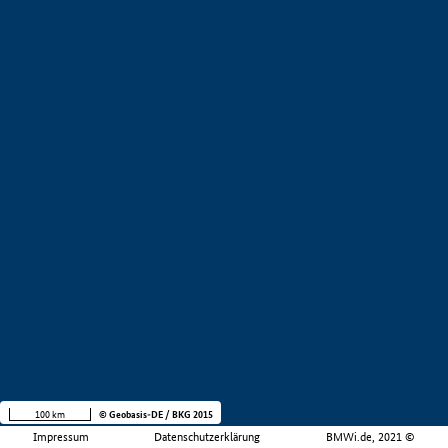
100 km
© Geobasis-DE / BKG 2015
Impressum
Datenschutzerklärung
BMWi.de, 2021 ©