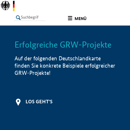
undefined
MENÜ
Erfolgreiche GRW-Projekte
LISTE
Filter
Info
Auf der folgenden Deutschlandkarte
finden Sie konkrete Beispiele erfolgreicher
GRW-Projekte!
LOS GEHT'S