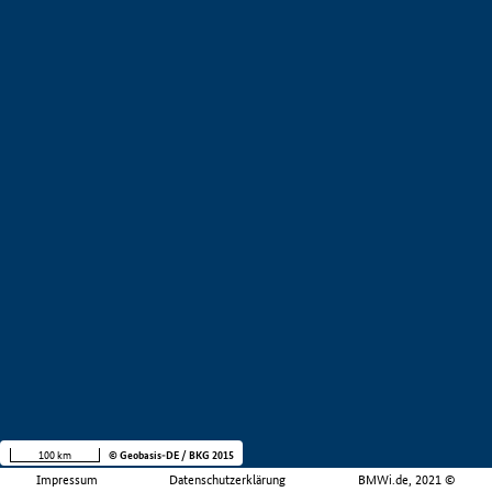
100 km
© Geobasis-DE / BKG 2015
Impressum
Datenschutzerklärung
BMWi.de, 2021 ©