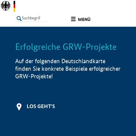
undefined
MENÜ
Erfolgreiche GRW-Projekte
LISTE
Filter
Info
Auf der folgenden Deutschlandkarte
finden Sie konkrete Beispiele erfolgreicher
GRW-Projekte!
LOS GEHT'S