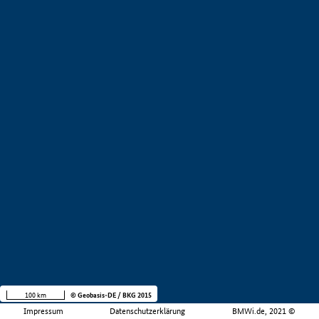
100 km
© Geobasis-DE / BKG 2015
Impressum
Datenschutzerklärung
BMWi.de, 2021 ©