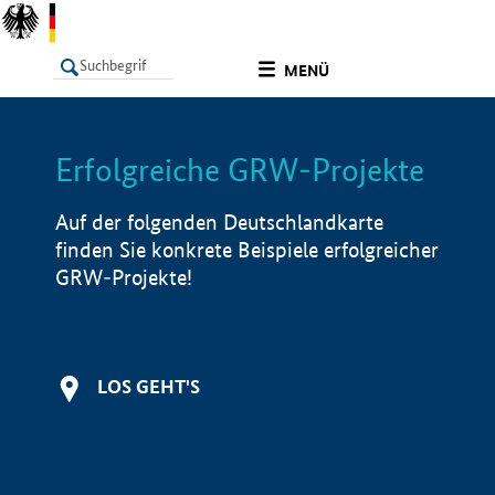
undefined
MENÜ
Erfolgreiche GRW-Projekte
LISTE
Filter
Info
Auf der folgenden Deutschlandkarte
finden Sie konkrete Beispiele erfolgreicher
GRW-Projekte!
LOS GEHT'S