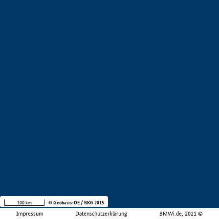
100 km
© Geobasis-DE / BKG 2015
Impressum
Datenschutzerklärung
BMWi.de, 2021 ©