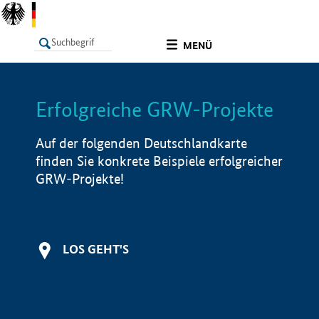
undefined
MENÜ
Erfolgreiche GRW-Projekte
LISTE
Filter
Info
Auf der folgenden Deutschlandkarte
finden Sie konkrete Beispiele erfolgreicher
GRW-Projekte!
LOS GEHT'S