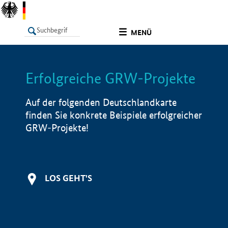
undefined
MENÜ
Erfolgreiche GRW-Projekte
LISTE
Filter
Info
Auf der folgenden Deutschlandkarte
finden Sie konkrete Beispiele erfolgreicher
GRW-Projekte!
LOS GEHT'S