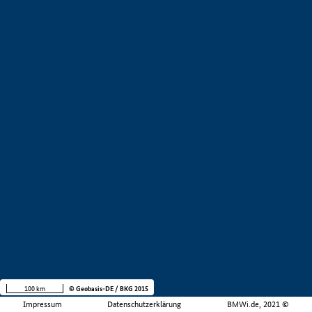
100 km
© Geobasis-DE / BKG 2015
Impressum
Datenschutzerklärung
BMWi.de, 2021 ©