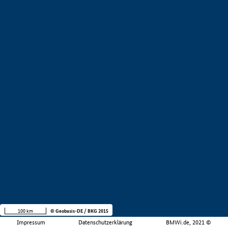
100 km
© Geobasis-DE / BKG 2015
Impressum
Datenschutzerklärung
BMWi.de, 2021 ©