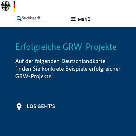
undefined
MENÜ
Erfolgreiche GRW-Projekte
LISTE
Filter
Info
Auf der folgenden Deutschlandkarte
finden Sie konkrete Beispiele erfolgreicher
GRW-Projekte!
LOS GEHT'S