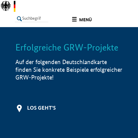
undefined
MENÜ
Erfolgreiche GRW-Projekte
LISTE
Filter
Info
Auf der folgenden Deutschlandkarte
finden Sie konkrete Beispiele erfolgreicher
GRW-Projekte!
LOS GEHT'S