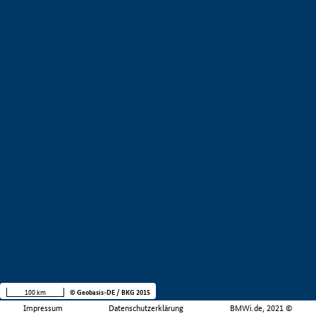
100 km
© Geobasis-DE / BKG 2015
Impressum
Datenschutzerklärung
BMWi.de, 2021 ©