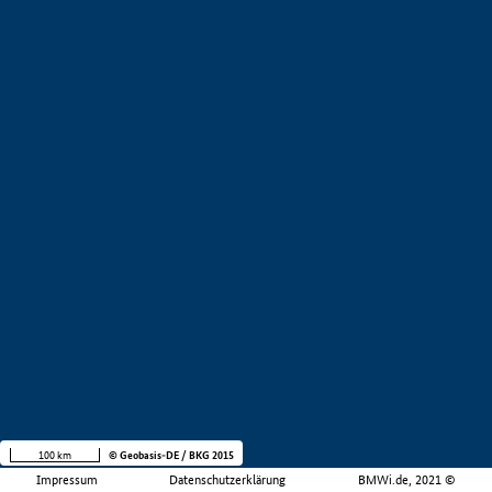
100 km
© Geobasis-DE / BKG 2015
Impressum
Datenschutzerklärung
BMWi.de, 2021 ©