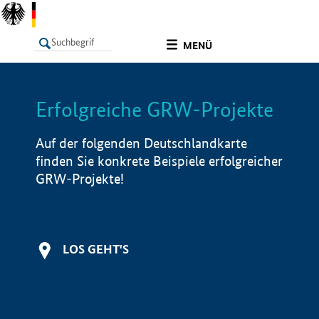
undefined
MENÜ
Erfolgreiche GRW-Projekte
LISTE
Filter
Info
Auf der folgenden Deutschlandkarte
finden Sie konkrete Beispiele erfolgreicher
GRW-Projekte!
LOS GEHT'S