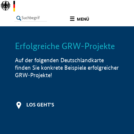
undefined
MENÜ
Erfolgreiche GRW-Projekte
LISTE
Filter
Info
Auf der folgenden Deutschlandkarte
finden Sie konkrete Beispiele erfolgreicher
GRW-Projekte!
LOS GEHT'S