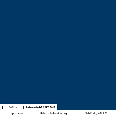
100 km
© Geobasis-DE / BKG 2015
Impressum
Datenschutzerklärung
BMWi.de, 2021 ©