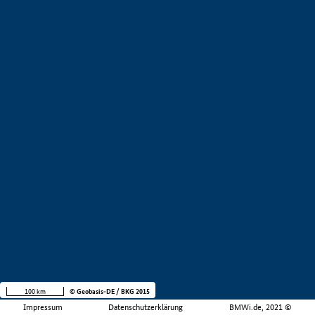
100 km
© Geobasis-DE / BKG 2015
Impressum
Datenschutzerklärung
BMWi.de, 2021 ©