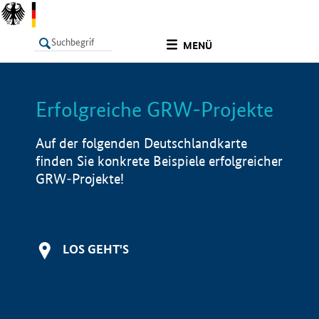
undefined
MENÜ
Erfolgreiche GRW-Projekte
LISTE
Filter
Info
Auf der folgenden Deutschlandkarte
finden Sie konkrete Beispiele erfolgreicher
GRW-Projekte!
LOS GEHT'S