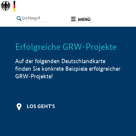
undefined
MENÜ
Erfolgreiche GRW-Projekte
LISTE
Filter
Info
Auf der folgenden Deutschlandkarte
finden Sie konkrete Beispiele erfolgreicher
GRW-Projekte!
LOS GEHT'S