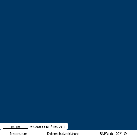
100 km
© Geobasis-DE / BKG 2015
Impressum
Datenschutzerklärung
BMWi.de, 2021 ©