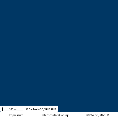
100 km
© Geobasis-DE / BKG 2015
Impressum
Datenschutzerklärung
BMWi.de, 2021 ©