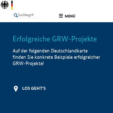
undefined
MENÜ
Erfolgreiche GRW-Projekte
LISTE
Filter
Info
Auf der folgenden Deutschlandkarte
finden Sie konkrete Beispiele erfolgreicher
GRW-Projekte!
LOS GEHT'S