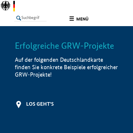
undefined
MENÜ
Erfolgreiche GRW-Projekte
LISTE
Filter
Info
Auf der folgenden Deutschlandkarte
finden Sie konkrete Beispiele erfolgreicher
GRW-Projekte!
LOS GEHT'S