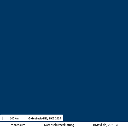
100 km
© Geobasis-DE / BKG 2015
Impressum
Datenschutzerklärung
BMWi.de, 2021 ©