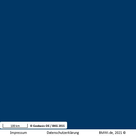
100 km
© Geobasis-DE / BKG 2015
Impressum
Datenschutzerklärung
BMWi.de, 2021 ©