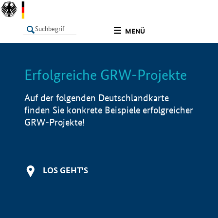
undefined
MENÜ
Erfolgreiche GRW-Projekte
LISTE
Filter
Info
Auf der folgenden Deutschlandkarte
finden Sie konkrete Beispiele erfolgreicher
GRW-Projekte!
LOS GEHT'S