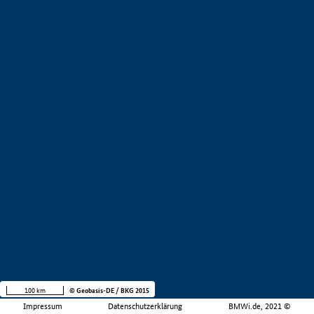
100 km
© Geobasis-DE / BKG 2015
Impressum
Datenschutzerklärung
BMWi.de, 2021 ©