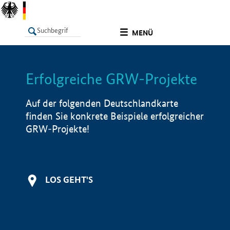
undefined
MENÜ
Erfolgreiche GRW-Projekte
LISTE
Filter
Info
Auf der folgenden Deutschlandkarte
finden Sie konkrete Beispiele erfolgreicher
GRW-Projekte!
LOS GEHT'S