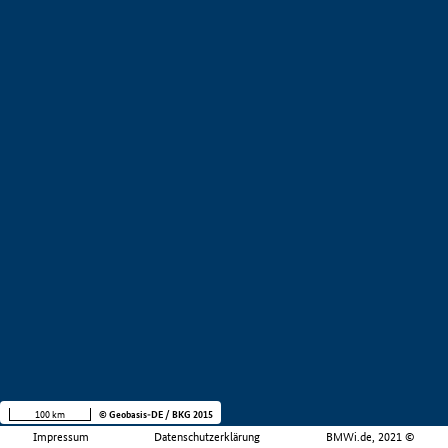
100 km
© Geobasis-DE / BKG 2015
Impressum
Datenschutzerklärung
BMWi.de, 2021 ©