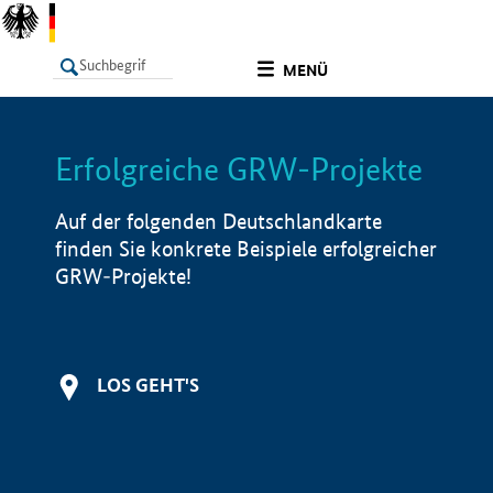
undefined
MENÜ
Erfolgreiche GRW-Projekte
LISTE
Filter
Info
Auf der folgenden Deutschlandkarte
finden Sie konkrete Beispiele erfolgreicher
GRW-Projekte!
LOS GEHT'S