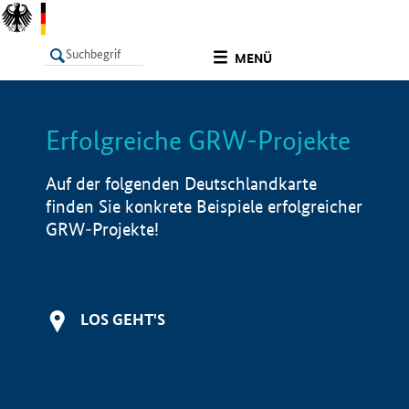
undefined
MENÜ
Erfolgreiche GRW-Projekte
LISTE
Filter
Info
Auf der folgenden Deutschlandkarte
finden Sie konkrete Beispiele erfolgreicher
GRW-Projekte!
LOS GEHT'S