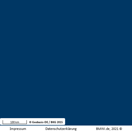
100 km
© Geobasis-DE / BKG 2015
Impressum
Datenschutzerklärung
BMWi.de, 2021 ©