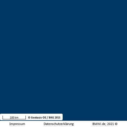
100 km
© Geobasis-DE / BKG 2015
Impressum
Datenschutzerklärung
BMWi.de, 2021 ©