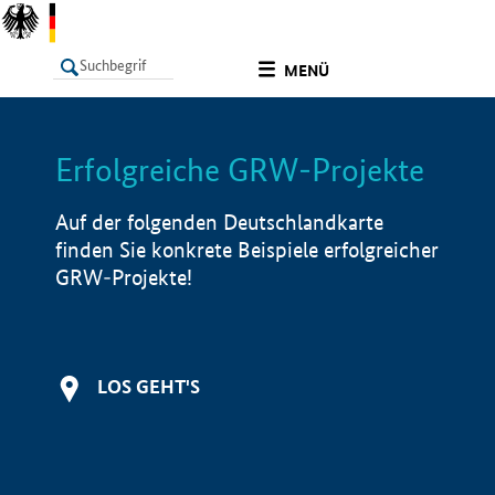
undefined
MENÜ
Erfolgreiche GRW-Projekte
LISTE
Filter
Info
Auf der folgenden Deutschlandkarte
finden Sie konkrete Beispiele erfolgreicher
GRW-Projekte!
LOS GEHT'S