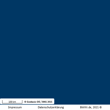
100 km
© Geobasis-DE / BKG 2015
Impressum
Datenschutzerklärung
BMWi.de, 2021 ©