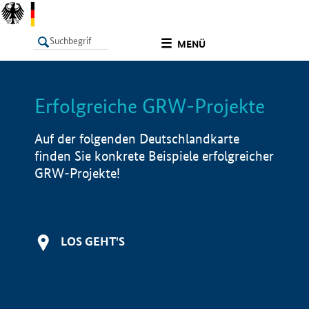
undefined
MENÜ
Erfolgreiche GRW-Projekte
LISTE
Filter
Info
Auf der folgenden Deutschlandkarte
finden Sie konkrete Beispiele erfolgreicher
GRW-Projekte!
LOS GEHT'S