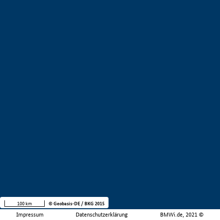
100 km
© Geobasis-DE / BKG 2015
Impressum
Datenschutzerklärung
BMWi.de, 2021 ©