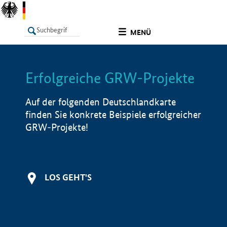
undefined
MENÜ
Erfolgreiche GRW-Projekte
LISTE
Filter
Info
Auf der folgenden Deutschlandkarte
finden Sie konkrete Beispiele erfolgreicher
GRW-Projekte!
LOS GEHT'S