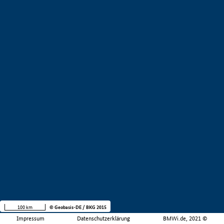
100 km
© Geobasis-DE / BKG 2015
Impressum
Datenschutzerklärung
BMWi.de, 2021 ©