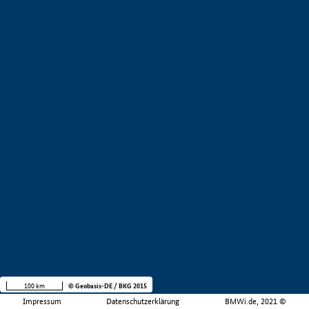
100 km
© Geobasis-DE / BKG 2015
Impressum
Datenschutzerklärung
BMWi.de, 2021 ©