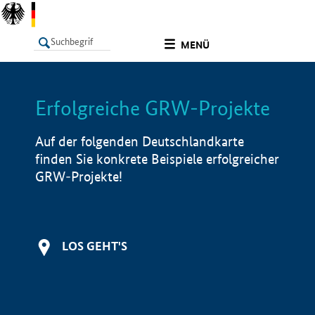
undefined
MENÜ
Erfolgreiche GRW-Projekte
LISTE
Filter
Info
Auf der folgenden Deutschlandkarte
finden Sie konkrete Beispiele erfolgreicher
GRW-Projekte!
LOS GEHT'S