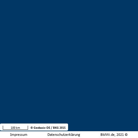
100 km
© Geobasis-DE / BKG 2015
Impressum
Datenschutzerklärung
BMWi.de, 2021 ©