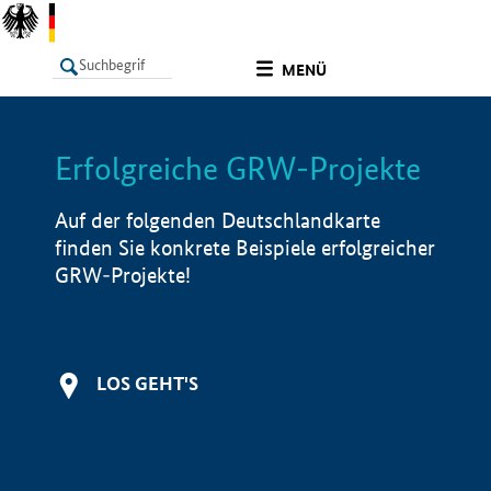
undefined
MENÜ
Erfolgreiche GRW-Projekte
LISTE
Filter
Info
Auf der folgenden Deutschlandkarte
finden Sie konkrete Beispiele erfolgreicher
GRW-Projekte!
LOS GEHT'S