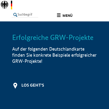
undefined
MENÜ
Erfolgreiche GRW-Projekte
LISTE
Filter
Info
Auf der folgenden Deutschlandkarte
finden Sie konkrete Beispiele erfolgreicher
GRW-Projekte!
LOS GEHT'S