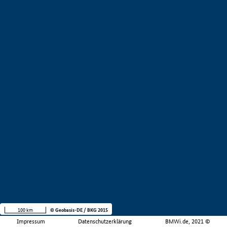
100 km
© Geobasis-DE / BKG 2015
Impressum
Datenschutzerklärung
BMWi.de, 2021 ©