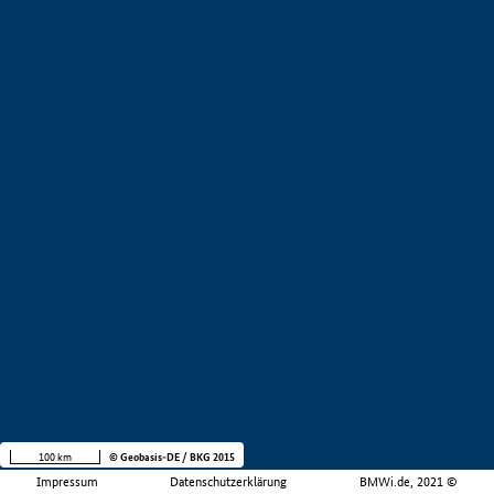
100 km
© Geobasis-DE / BKG 2015
Impressum
Datenschutzerklärung
BMWi.de, 2021 ©