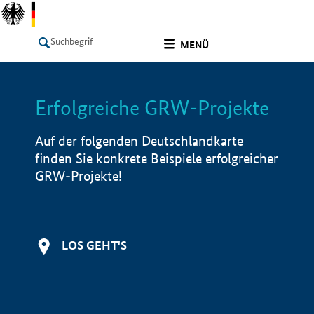
undefined
MENÜ
Erfolgreiche GRW-Projekte
LISTE
Filter
Info
Auf der folgenden Deutschlandkarte
finden Sie konkrete Beispiele erfolgreicher
GRW-Projekte!
LOS GEHT'S