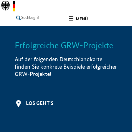
undefined
MENÜ
Erfolgreiche GRW-Projekte
LISTE
Filter
Info
Auf der folgenden Deutschlandkarte
finden Sie konkrete Beispiele erfolgreicher
GRW-Projekte!
LOS GEHT'S