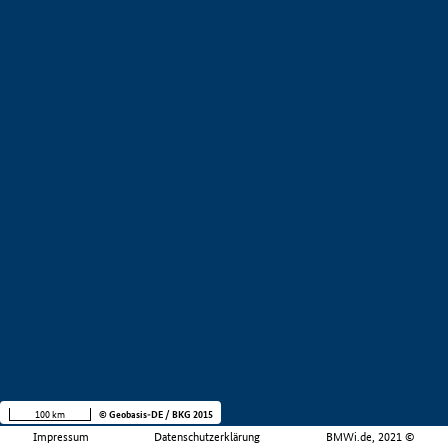
100 km
© Geobasis-DE / BKG 2015
Impressum
Datenschutzerklärung
BMWi.de, 2021 ©