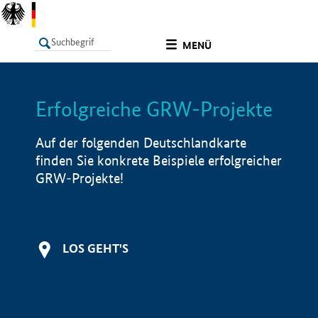
undefined
MENÜ
Erfolgreiche GRW-Projekte
LISTE
Filter
Info
Auf der folgenden Deutschlandkarte
finden Sie konkrete Beispiele erfolgreicher
GRW-Projekte!
LOS GEHT'S