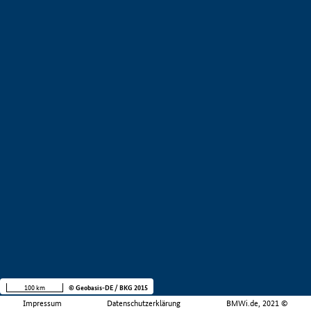
100 km
© Geobasis-DE / BKG 2015
Impressum
Datenschutzerklärung
BMWi.de, 2021 ©