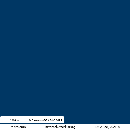
100 km
© Geobasis-DE / BKG 2015
Impressum
Datenschutzerklärung
BMWi.de, 2021 ©