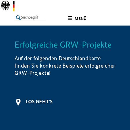
undefined
MENÜ
Erfolgreiche GRW-Projekte
LISTE
Filter
Info
Auf der folgenden Deutschlandkarte
finden Sie konkrete Beispiele erfolgreicher
GRW-Projekte!
LOS GEHT'S