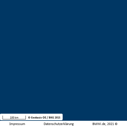
100 km
© Geobasis-DE / BKG 2015
Impressum
Datenschutzerklärung
BMWi.de, 2021 ©