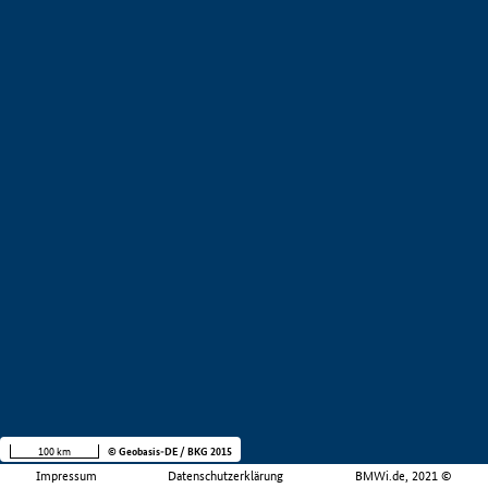
100 km
© Geobasis-DE / BKG 2015
Impressum
Datenschutzerklärung
BMWi.de, 2021 ©