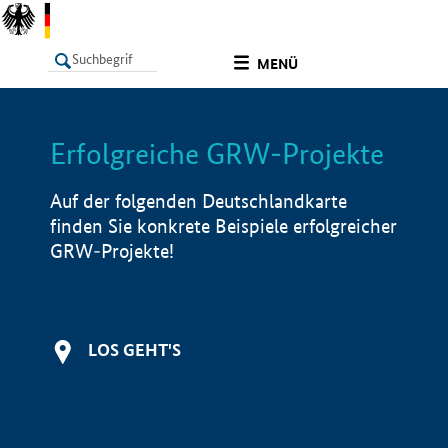
undefined
MENÜ
Erfolgreiche GRW-Projekte
LISTE
Filter
Info
Auf der folgenden Deutschlandkarte
finden Sie konkrete Beispiele erfolgreicher
GRW-Projekte!
LOS GEHT'S