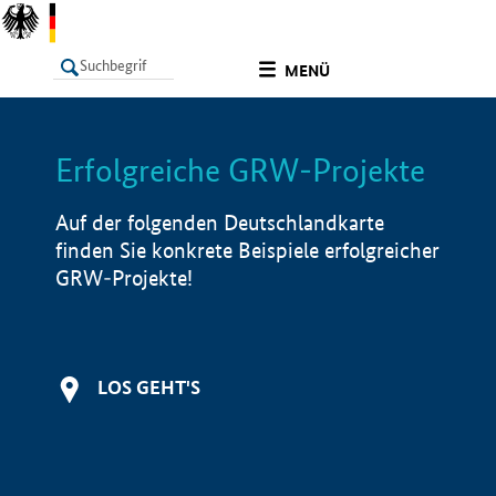
undefined
MENÜ
Erfolgreiche GRW-Projekte
LISTE
Filter
Info
Auf der folgenden Deutschlandkarte
finden Sie konkrete Beispiele erfolgreicher
GRW-Projekte!
LOS GEHT'S