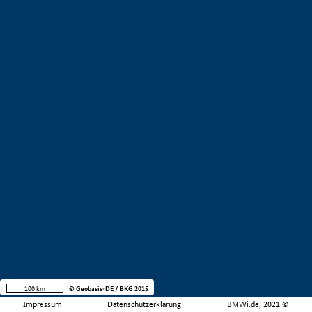
100 km
© Geobasis-DE / BKG 2015
Impressum
Datenschutzerklärung
BMWi.de, 2021 ©