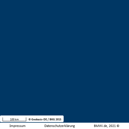
100 km
© Geobasis-DE / BKG 2015
Impressum
Datenschutzerklärung
BMWi.de, 2021 ©