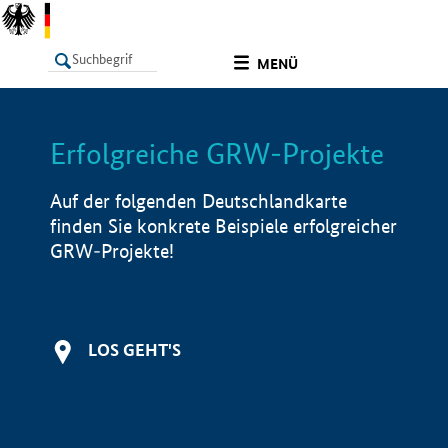
undefined
MENÜ
Erfolgreiche GRW-Projekte
LISTE
Filter
Info
Auf der folgenden Deutschlandkarte
finden Sie konkrete Beispiele erfolgreicher
GRW-Projekte!
LOS GEHT'S